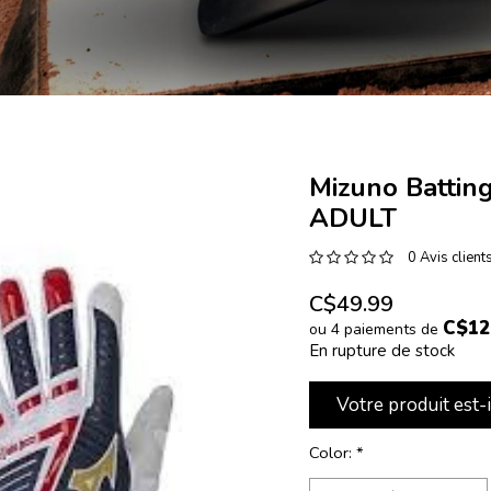
Mizuno Battin
ADULT
0 Avis client
C$49.99
C$12
ou 4 paiements de
En rupture de stock
Votre produit est-
Color:
*