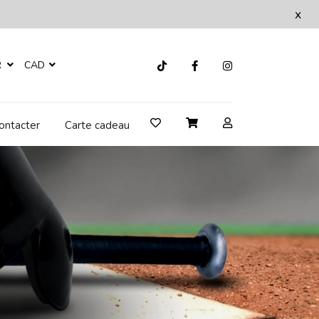
x
R
CAD
ontacter
Carte cadeau