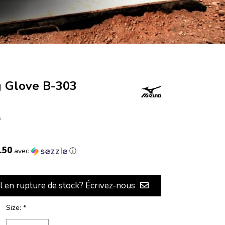
g Glove B-303
s
.50
avec
ⓘ
il en rupture de stock? Écrivez-nous
Size:
*