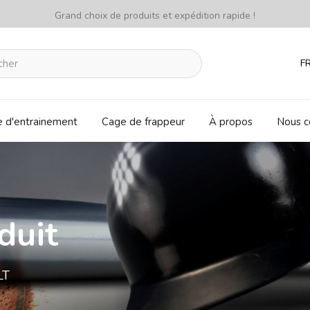
Grand choix de produits et expédition rapide !
F
e d'entrainement
Cage de frappeur
À propos
Nous c
duit
LT