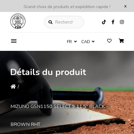
x
Grand choix de produits et expédition rapide !
Rechercher
FR
CAD
Détails du produit
/
MIZUNO GSN1150 SELECT 9 11.5'' BLACK -
BROWN RHT