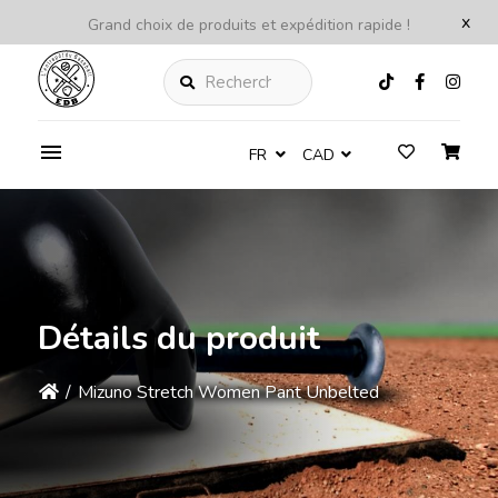
x
Grand choix de produits et expédition rapide !
Rechercher
FR
CAD
Détails du produit
/
Mizuno Stretch Women Pant Unbelted