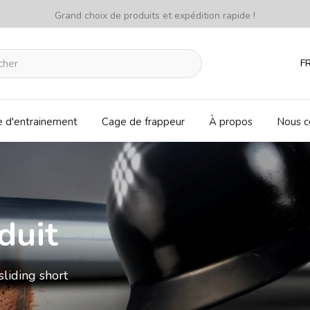
Grand choix de produits et expédition rapide !
F
e d'entrainement
Cage de frappeur
À propos
Nous c
duit
iding short