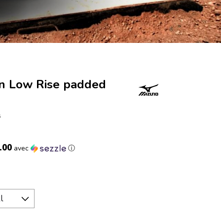
 Low Rise padded
s
.00
avec
ⓘ