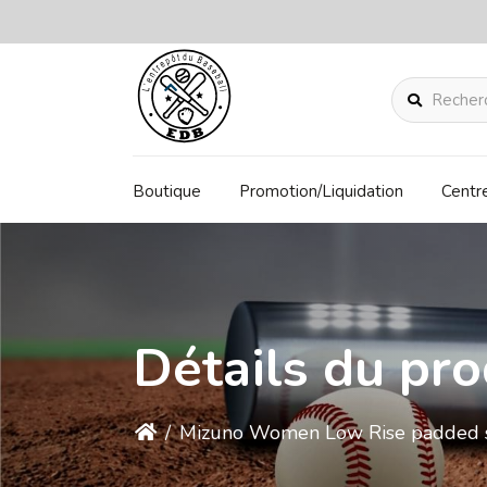
Rechercher
Boutique
Promotion/Liquidation
Centr
Détails du pro
/
Mizuno Women Low Rise padded sl