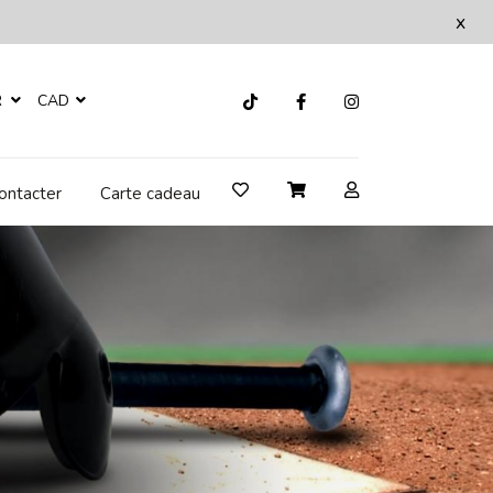
x
R
CAD
ontacter
Carte cadeau