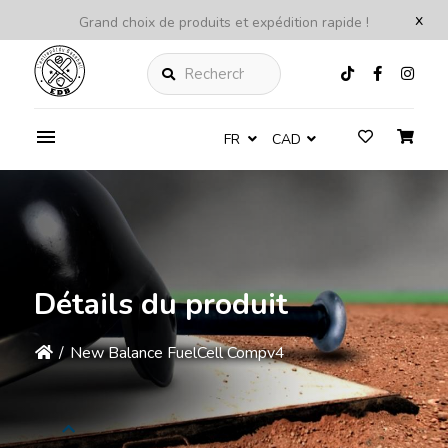
x
Grand choix de produits et expédition rapide !
Rechercher
FR
CAD
Détails du produit
/
New Balance FuelCell Compv4