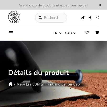
x
Grand choix de produits et expédition rapide !
Rechercher
FR
CAD
Détails du produit
/
New Era 59fifty Front and Center Cap