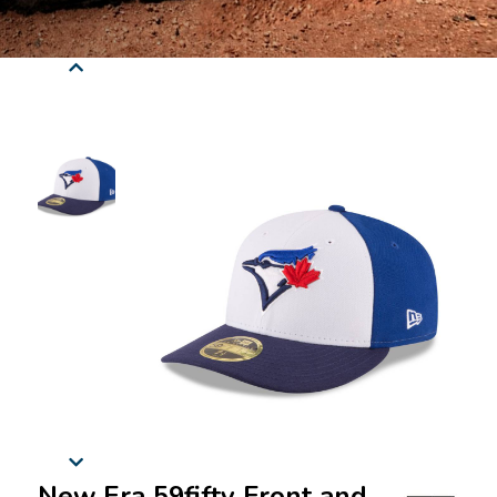
New Era 59fifty Front and