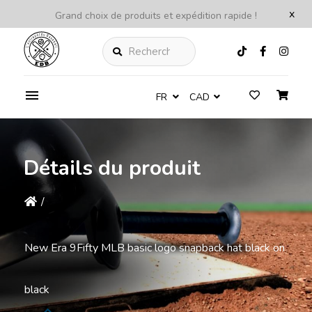
x
Grand choix de produits et expédition rapide !
Rechercher
FR
CAD
Détails du produit
/
New Era 9Fifty MLB basic logo snapback hat black on
black