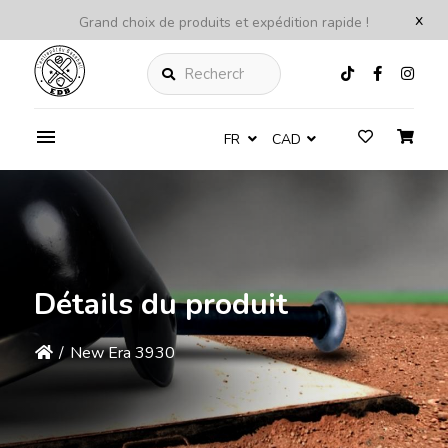
x
Grand choix de produits et expédition rapide !
Rechercher
FR
CAD
Détails du produit
/
New Era 3930