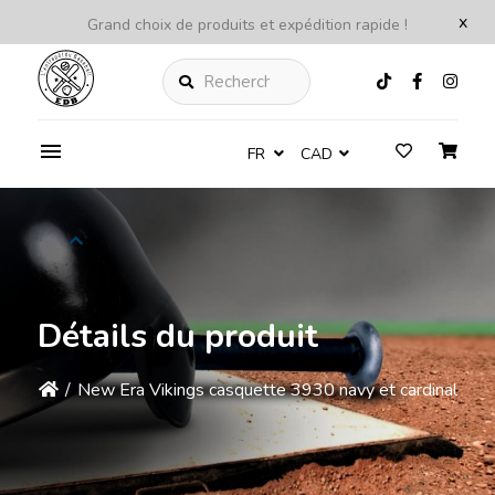
x
Grand choix de produits et expédition rapide !
Rechercher
FR
CAD
Détails du produit
/
New Era Vikings casquette 3930 navy et cardinal