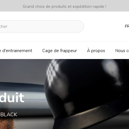
Grand choix de produits et expédition rapide !
F
e d'entrainement
Cage de frappeur
À propos
Nous c
duit
 BLACK