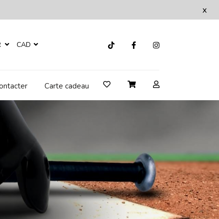
x
R
CAD
ontacter
Carte cadeau