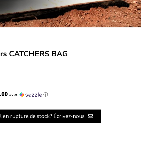
ors CATCHERS BAG
s
.00
avec
ⓘ
il en rupture de stock? Écrivez-nous