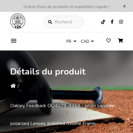
x
Grand choix de produits et expédition rapide !
Rechercher
FR
CAD
Détails du produit
/
Oakley Feedback OO4079-3359 - prizm sapphire
polarized Lenses, polished chrome Frame