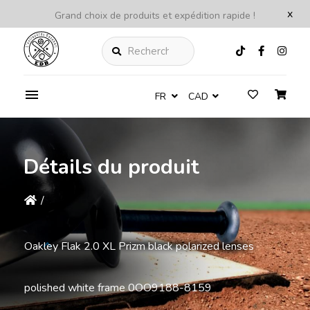
x
Grand choix de produits et expédition rapide !
Rechercher
FR
CAD
Détails du produit
/
Oakley Flak 2.0 XL Prizm black polarized lenses
polished white frame 0OO9188-8159