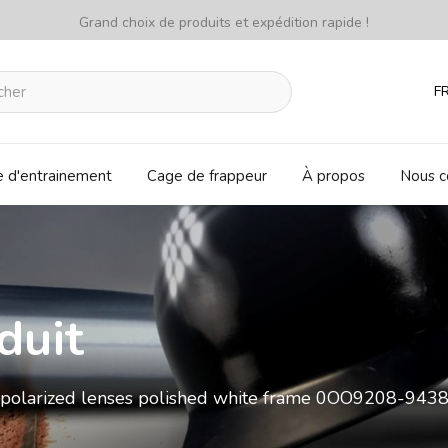
Grand choix de produits et expédition rapide !
F
e d'entrainement
Cage de frappeur
À propos
Nous c
duit
 polarized lenses polished white frame 0OO9208-943