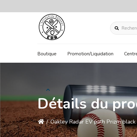
Rechercher
Boutique
Promotion/Liquidation
Centr
Détails du pro
/
Oakley Radar EV path Prizm black