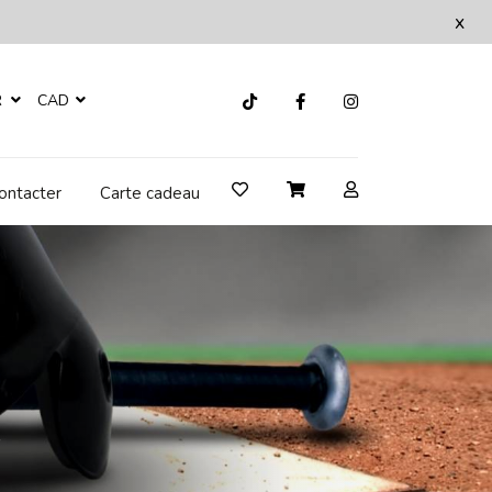
x
R
CAD
ontacter
Carte cadeau
8