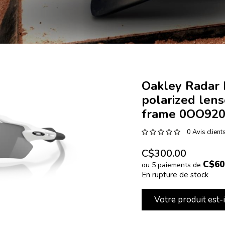
Oakley Radar 
polarized lens
frame 0OO920
0 Avis client
C$300.00
C$60
ou 5 paiements de
En rupture de stock
Votre produit est-