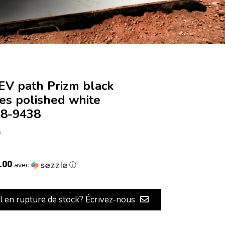
EV path Prizm black
es polished white
8-9438
s
.00
avec
ⓘ
il en rupture de stock? Écrivez-nous