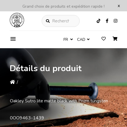
x
Grand choix de produits et expédition rapide !
Rechercher
FR
CAD
Détails du produit
/
Oakley Sutro lite matte black with Prizm tungsten
0OO9463-1439