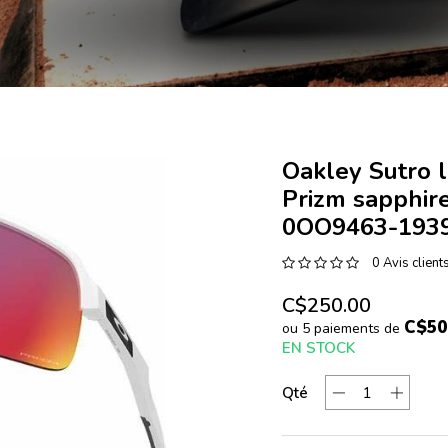
Oakley Sutro l
Prizm sapphire
0OO9463-193
0 Avis client
C$250.00
C$50
ou 5 paiements de
EN STOCK
Qté