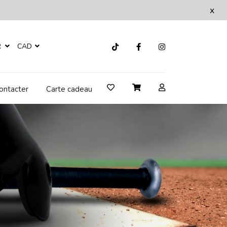
x
R
CAD
ontacter
Carte cadeau