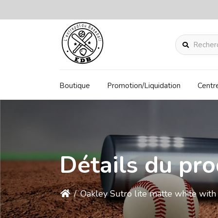
Rechercher
Boutique
Promotion/Liquidation
Centr
Détails du pro
/
Oakley Sutro lite matte white wi