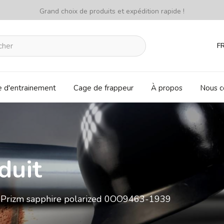
Grand choix de produits et expédition rapide !
F
e d'entrainement
Cage de frappeur
À propos
Nous c
duit
th Prizm sapphire polarized 0OO9463-1939