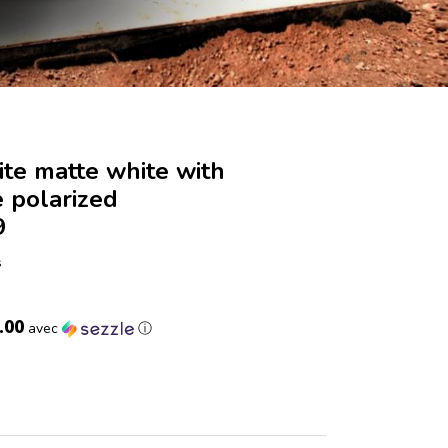
ite matte white with
 polarized
9
s
.00
avec
ⓘ