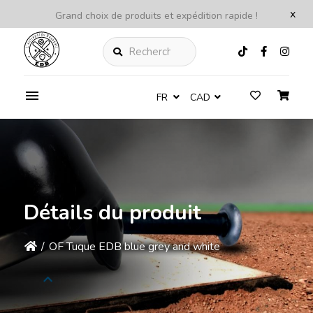
x
Grand choix de produits et expédition rapide !
Rechercher
FR
CAD
Détails du produit
/
OF Tuque EDB blue grey and white