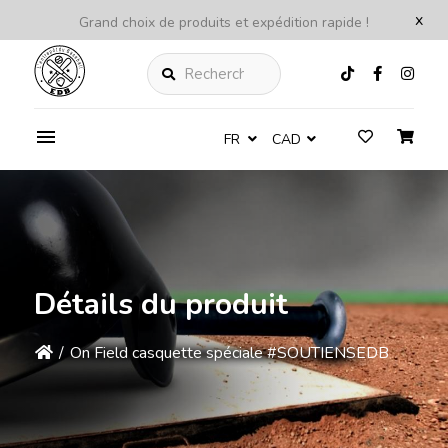
x
Grand choix de produits et expédition rapide !
Rechercher
FR
CAD
Détails du produit
/
On Field casquette spéciale #SOUTIENSEDB