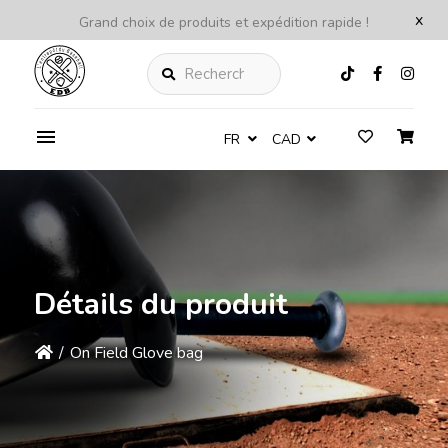
x
Grand choix de produits et expédition rapide !
Rechercher
FR
CAD
Détails du produit
/
On Field Glove bag