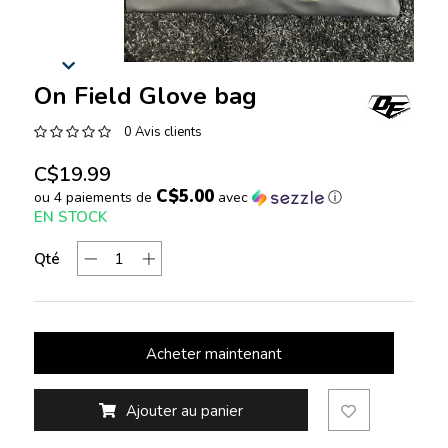
On Field Glove bag
0 Avis clients
C$19.99
C$5.00
ou 4 paiements de
avec
ⓘ
EN STOCK
Qté
Acheter maintenant
Ajouter au panier