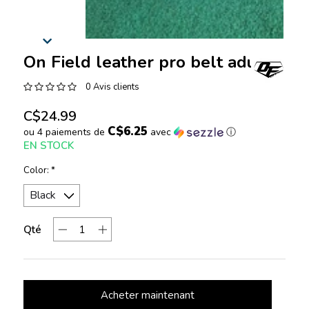
On Field leather pro belt adult
0 Avis clients
C$24.99
C$6.25
ou 4 paiements de
avec
ⓘ
EN STOCK
Color:
*
Qté
Acheter maintenant