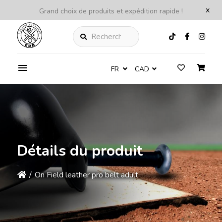
x
Grand choix de produits et expédition rapide !
Rechercher
FR
CAD
Détails du produit
/
On Field leather pro belt adult