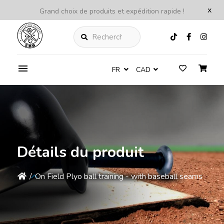
x
Grand choix de produits et expédition rapide !
Rechercher
FR
CAD
Détails du produit
/
On Field Plyo ball training - with baseball seams