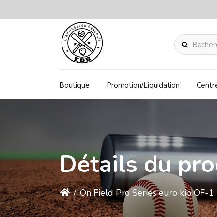
Rechercher
Boutique
Promotion/Liquidation
Centr
Détails du pro
/
On Field Pro Series euro kip OF-