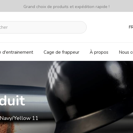
Grand choix de produits et expédition rapide !
F
e d'entrainement
Cage de frappeur
À propos
Nous c
duit
1 Navy/Yellow 11