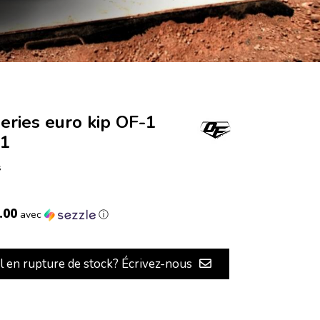
eries euro kip OF-1
11
s
.00
avec
ⓘ
il en rupture de stock? Écrivez-nous