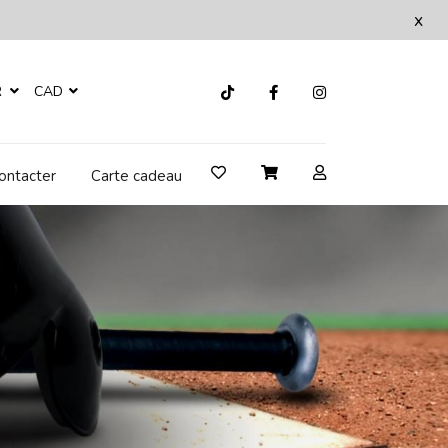
x
R
CAD
ontacter
Carte cadeau