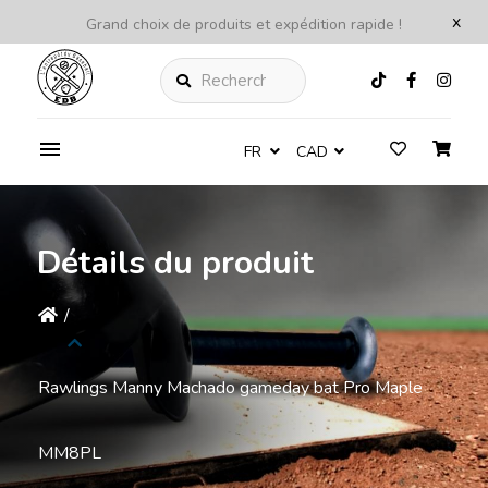
x
Grand choix de produits et expédition rapide !
Rechercher
FR
CAD
Détails du produit
/
Rawlings Manny Machado gameday bat Pro Maple
MM8PL