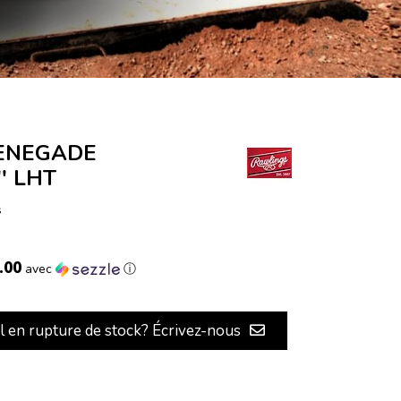
ENEGADE
' LHT
s
.00
avec
ⓘ
il en rupture de stock? Écrivez-nous