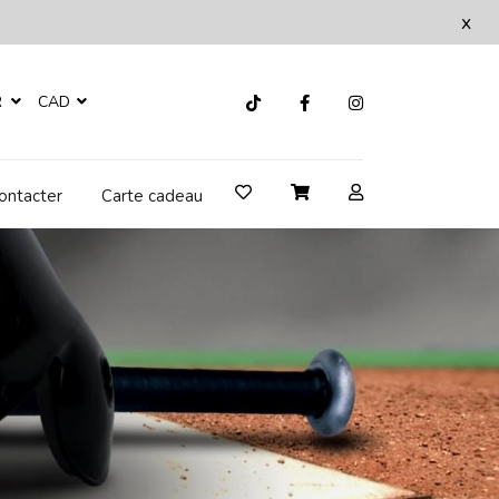
x
R
CAD
ontacter
Carte cadeau