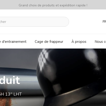
Grand choix de produits et expédition rapide !
F
e d'entrainement
Cage de frappeur
À propos
Nous c
duit
 13'' LHT