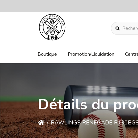
Rechercher
Boutique
Promotion/Liquidation
Centr
Détails du pro
/
RAWLINGS RENEGADE R130BGSH