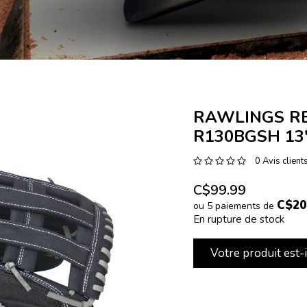
RAWLINGS R
R130BGSH 13'
0 Avis client
C$99.99
C$20
ou 5 paiements de
En rupture de stock
Votre produit est-