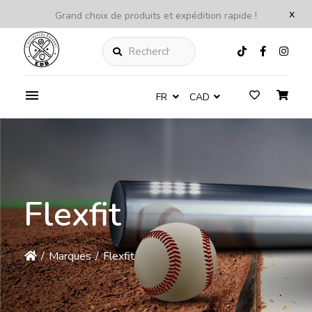
x
Grand choix de produits et expédition rapide !
Rechercher
FR
CAD
Flexfit
/
Marques
/
Flexfit