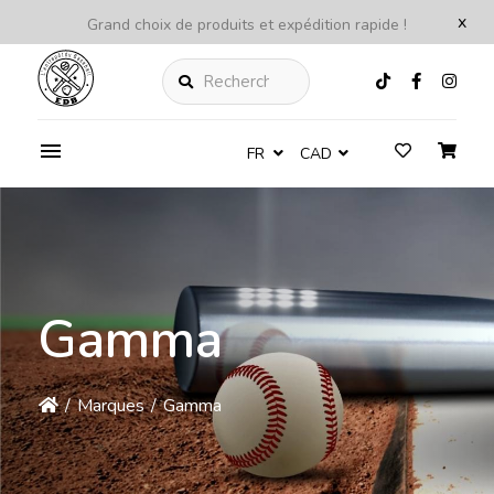
x
Grand choix de produits et expédition rapide !
Rechercher
FR
CAD
Gamma
/
Marques
/
Gamma