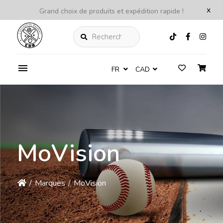
x
Grand choix de produits et expédition rapide !
Rechercher
FR
CAD
MoVision
/
Marques
/
MoVision