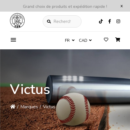
x
Grand choix de produits et expédition rapide !
Rechercher
FR
CAD
Victus
/
Marques
/
Victus