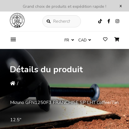
x
Grand choix de produits et expédition rapide !
Rechercher
FR
CAD
Détails du produit
/
Mizuno GFN1250F3 FRANCHISE SP LHT Coffee/Tan
12.5''