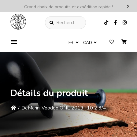
x
Grand choix de produits et expédition rapide !
Rechercher
FR
CAD
Détails du produit
/
DeMarini Voodoo ONE 2019 -10 2 3/4