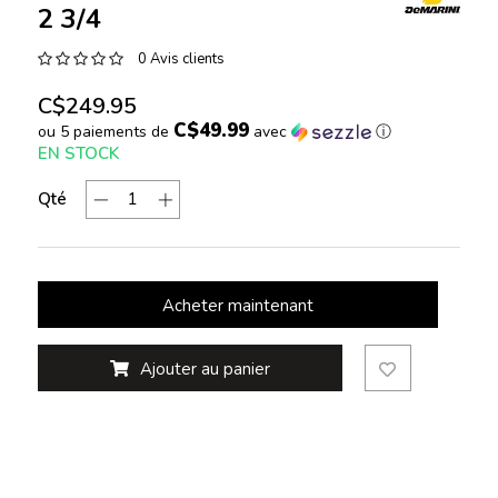
2 3/4
0 Avis clients
C$249.95
C$49.99
ou 5 paiements de
avec
ⓘ
EN STOCK
Qté
Acheter maintenant
Ajouter au panier