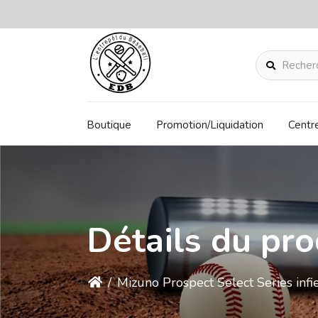
Rechercher
Boutique
Promotion/Liquidation
Centr
Détails du pro
/
Mizuno Prospect Select Series in