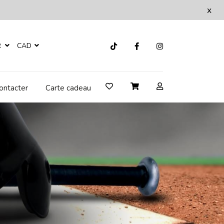
x
R
CAD
ontacter
Carte cadeau