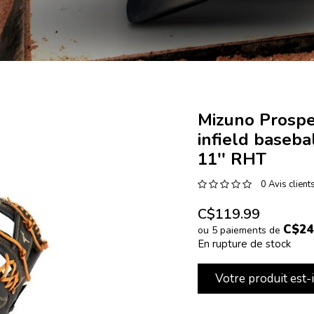
Mizuno Prospe
infield baseb
11'' RHT
0 Avis client
C$119.99
C$24
ou 5 paiements de
En rupture de stock
Votre produit est-