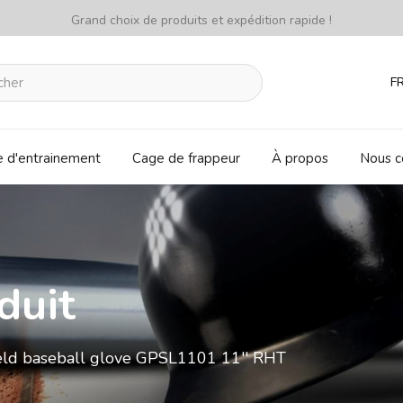
Grand choix de produits et expédition rapide !
F
e d'entrainement
Cage de frappeur
À propos
Nous c
duit
field baseball glove GPSL1101 11'' RHT