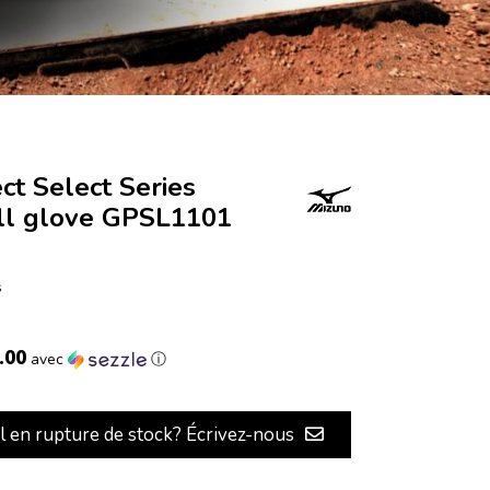
ct Select Series
all glove GPSL1101
s
.00
avec
ⓘ
il en rupture de stock? Écrivez-nous