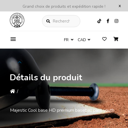
x
Grand choix de produits et expédition rapide !
Rechercher
FR
CAD
Détails du produit
/
Majestic Cool base HD premium baseball pant youth