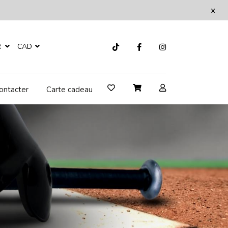
x
R
CAD
ontacter
Carte cadeau