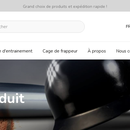
Grand choix de produits et expédition rapide !
F
e d'entrainement
Cage de frappeur
À propos
Nous c
duit