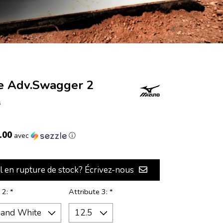
e Adv.Swagger 2
s
.00
avec
ⓘ
il en rupture de stock? Écrivez-nous
 2:
*
Attribute 3:
*