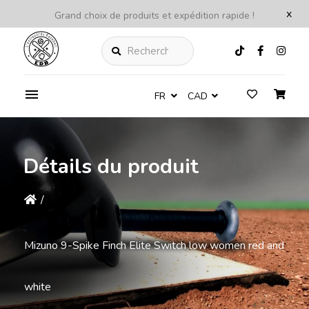
x
Grand choix de produits et expédition rapide !
Rechercher
FR
CAD
Détails du produit
/
Mizuno 9-Spike Finch Elite Switch low women red and
white