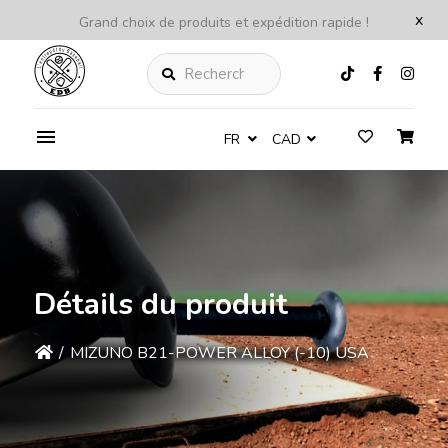
x
Grand choix de produits et expédition rapide !
Rechercher
FR
CAD
Détails du produit
/
MIZUNO B21-POWER ALLOY (-10) USA