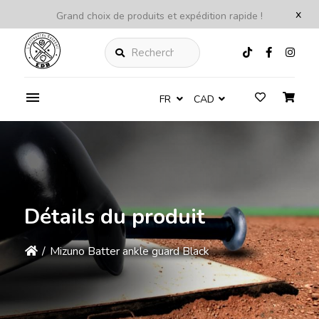
x
Grand choix de produits et expédition rapide !
Rechercher
FR
CAD
Détails du produit
/
Mizuno Batter ankle guard Black