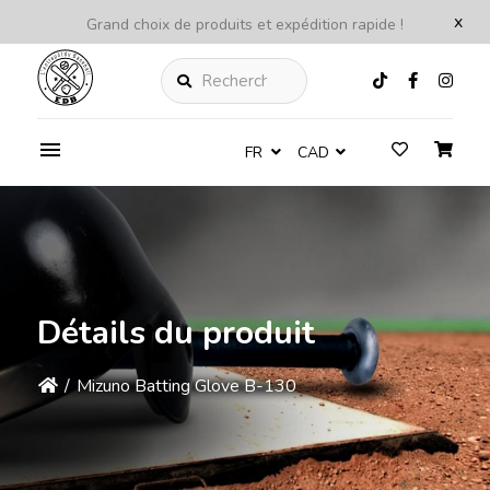
x
Grand choix de produits et expédition rapide !
Rechercher
FR
CAD
Détails du produit
/
Mizuno Batting Glove B-130