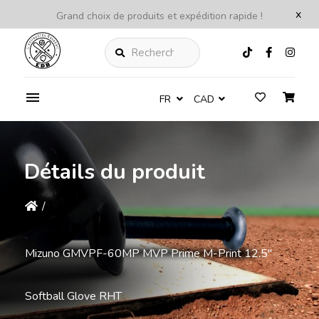
x
Grand choix de produits et expédition rapide !
Rechercher
FR
CAD
Détails du produit
/
Mizuno GMVPF-60MP MVP Prime M-Print 12.5"
Softball Glove RHT