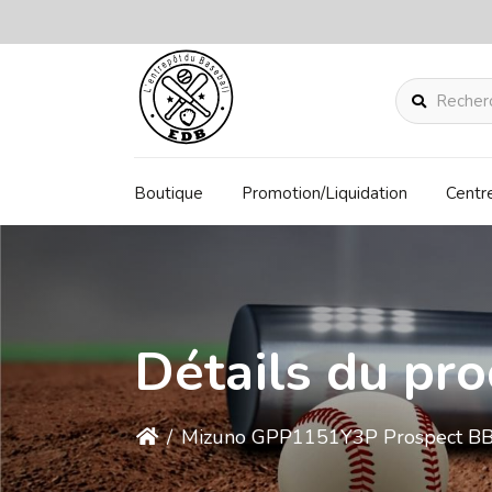
Rechercher
Boutique
Promotion/Liquidation
Centr
Détails du pro
/
Mizuno GPP1151Y3P Prospect BB 