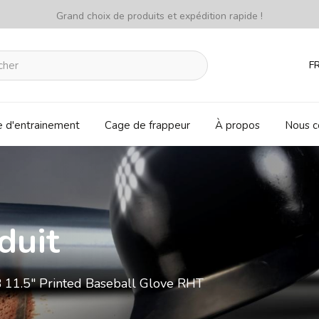
Grand choix de produits et expédition rapide !
F
e d'entrainement
Cage de frappeur
À propos
Nous c
duit
11.5" Printed Baseball Glove RHT