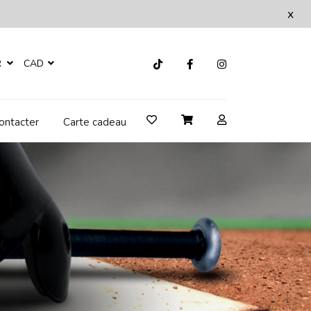
x
R
CAD
ontacter
Carte cadeau