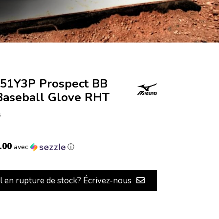
51Y3P Prospect BB
 Baseball Glove RHT
s
.00
avec
ⓘ
il en rupture de stock? Écrivez-nous