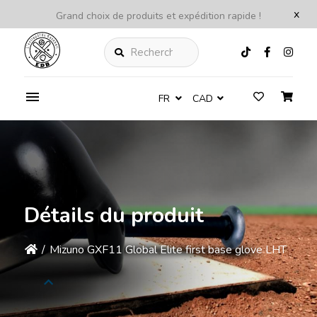
x
Grand choix de produits et expédition rapide !
Rechercher
FR
CAD
Détails du produit
/
Mizuno GXF11 Global Elite first base glove LHT