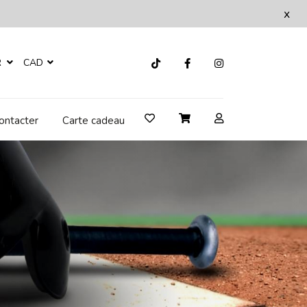
x
R
CAD
ontacter
Carte cadeau