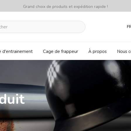
Grand choix de produits et expédition rapide !
F
e d'entrainement
Cage de frappeur
À propos
Nous c
duit