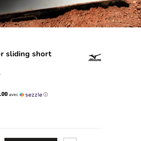
 sliding short
s
.00
avec
ⓘ