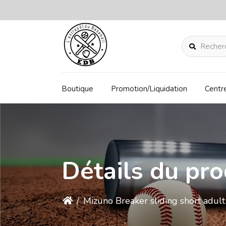
Rechercher
Boutique
Promotion/Liquidation
Centr
Détails du pro
/
Mizuno Breaker sliding short adult