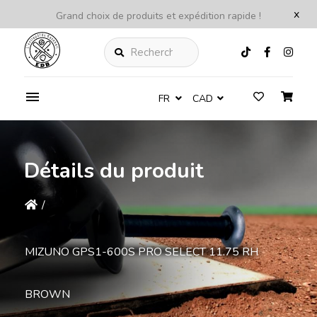
x
Grand choix de produits et expédition rapide !
Rechercher
FR
CAD
Détails du produit
/
MIZUNO GPS1-600S PRO SELECT 11.75 RH
BROWN