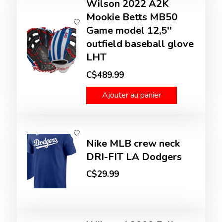
Wilson 2022 A2K
Mookie Betts MB50
Game model 12,5''
outfield baseball glove
LHT
C$489.99
Ajouter au panier
Nike MLB crew neck
DRI-FIT LA Dodgers
C$29.99