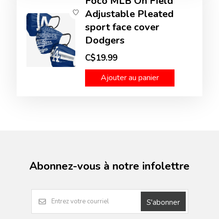
Foco MLB On Field
Adjustable Pleated
sport face cover
Dodgers
C$19.99
Ajouter au panier
Abonnez-vous à notre infolettre
S'abonner