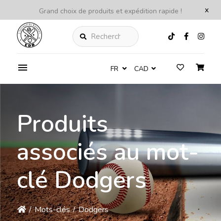
x
Grand choix de produits et expédition rapide !
Rechercher
FR
CAD
Produits
associés au mot-
clé Dodgers
/
Mots-clés
/
Dodgers