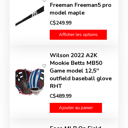
Freeman Freeman5 pro
model maple
C$249.99
Afficher les options
Wilson 2022 A2K
Mookie Betts MB50
Game model 12,5''
outfield baseball glove
RHT
C$489.99
Ajouter au panier