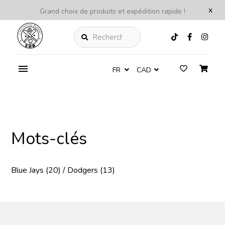
x
Grand choix de produits et expédition rapide !
Rechercher
FR
CAD
/
Mots-clés
Mots-clés
Blue Jays
(20)
/
Dodgers
(13)