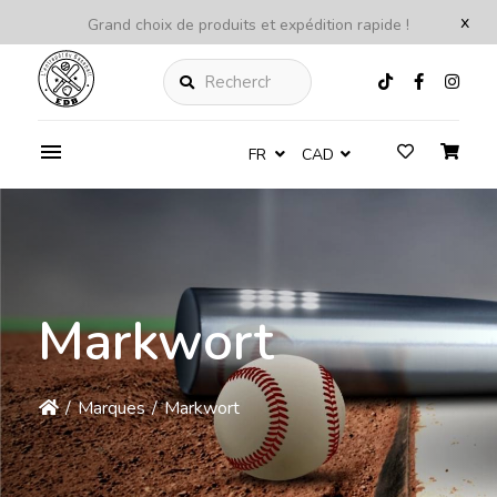
x
Grand choix de produits et expédition rapide !
Rechercher
FR
CAD
Markwort
/
Marques
/
Markwort