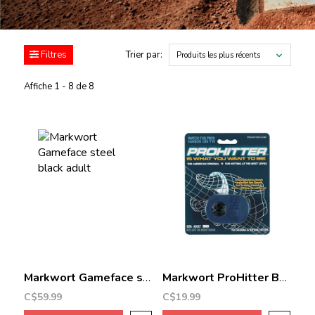
Filtres
Trier par:
Produits les plus récents
Affiche 1 - 8 de 8
Markwort Gameface steel black adult
Markwort ProHitter Batting aid
C$59.99
C$19.99