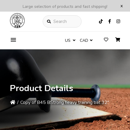
x
Large selection of products and fast shipping!
Search
US
CAD
Product Details
/
Copy of B45 BStrong heavy training bat 32''