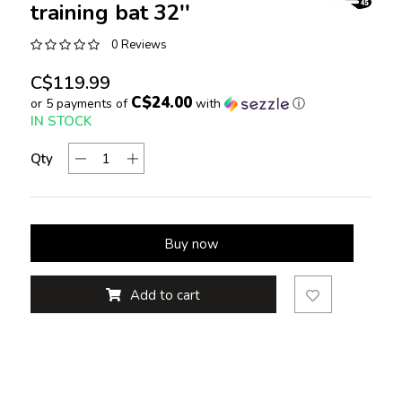
training bat 32''
0 Reviews
C$119.99
C$24.00
or 5 payments of
with
ⓘ
IN STOCK
Qty
Buy now
Add to cart