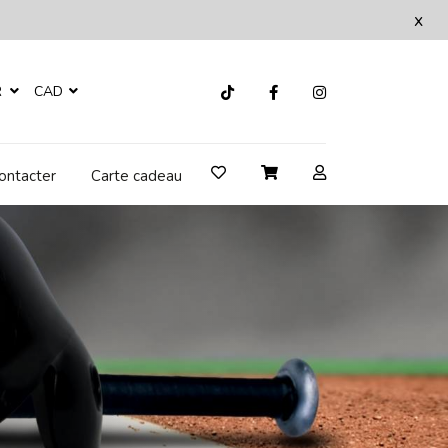
x
R
CAD
ontacter
Carte cadeau