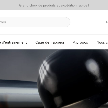
Grand choix de produits et expédition rapide !
F
e d'entrainement
Cage de frappeur
À propos
Nous c