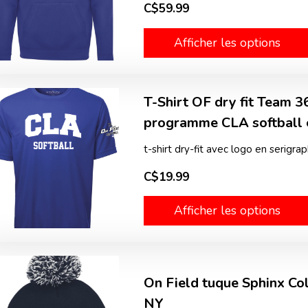
C$59.99
Afficher les options
T-Shirt OF dry fit Team 3
programme CLA softball e
t-shirt dry-fit avec logo en serigrap
C$19.99
Afficher les options
On Field tuque Sphinx Co
NY