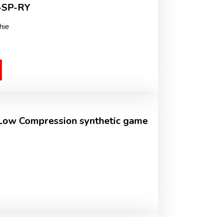
T-SP-RY
hie
 Low Compression synthetic game