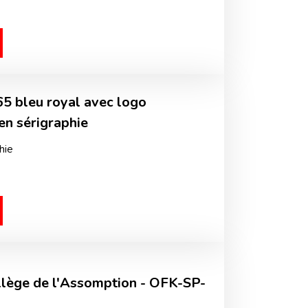
65 bleu royal avec logo
n sérigraphie
hie
llège de l'Assomption - OFK-SP-