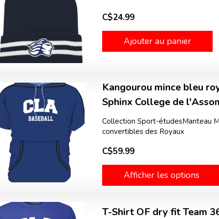
C$24.99
Ajouter au panier
Kangourou mince bleu roy
Sphinx College de l'Ass
Collection Sport-étudesManteau M
convertibles des Royaux
C$59.99
Afficher les options
T-Shirt OF dry fit Team 3